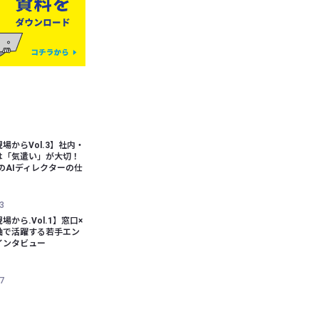
場からVol.3】社内・
は「気遣い」が大切！
bのAIディレクターの仕
3
場から.Vol.1】窓口×
軸で活躍する若手エン
インタビュー
7