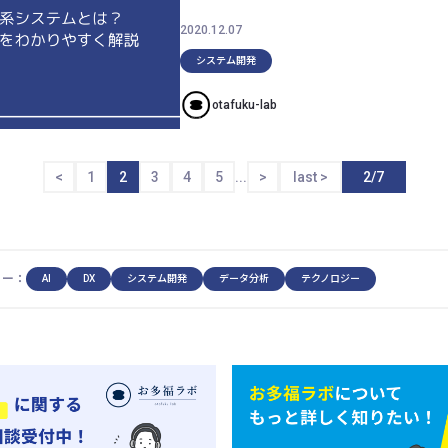
2020.12.07
システム開発
otafuku-lab
2
...
2/7
<
1
3
4
5
>
last >
リー：
AI
DX
システム開発
データ分析
テクノロジー