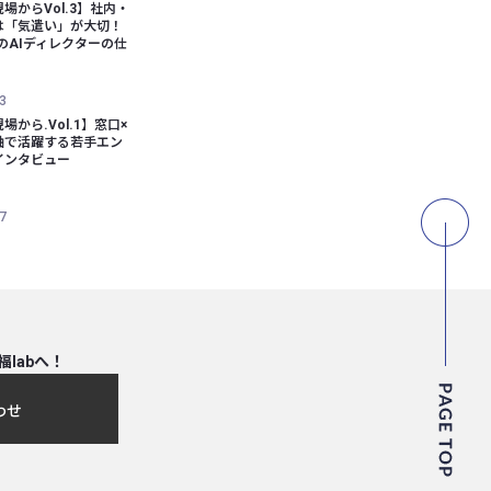
場からVol.3】社内・
は「気遣い」が大切！
bのAIディレクターの仕
3
場から.Vol.1】窓口×
軸で活躍する若手エン
インタビュー
7
福labへ！
わせ