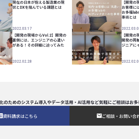
現在の日本が抱える製造業の現
【開発の現
状とDXを阻んでいる課題とは
お客様に
お多福la
事術とは
2022.03.17
2022.03.0
【開発の現場からVol.2】開発の
【開発の現
裏側には、エンジニアの心遣い
開発の両
がある！その詳細に迫ってみた
ジニアに
2022.02.28
2022.02.0
化のためのシステム導入や
データ活用・AI活用など気軽にご相談は
お多
資料請求はこちら
ご相談・お問い合