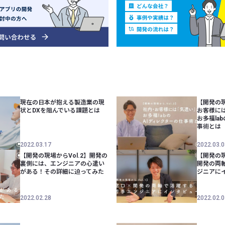
現在の日本が抱える製造業の現
【開発の現
状とDXを阻んでいる課題とは
お客様に
お多福la
事術とは
2022.03.17
2022.03.0
【開発の現場からVol.2】開発の
【開発の現
裏側には、エンジニアの心遣い
開発の両
がある！その詳細に迫ってみた
ジニアに
2022.02.28
2022.02.0