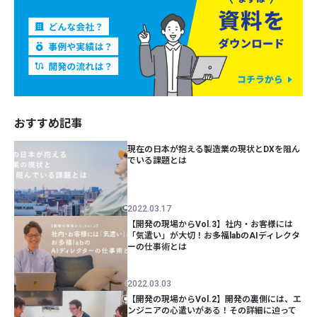
おすすめ記事
現在の日本が抱える製造業の現状とDXを阻ん
でいる課題とは
2022.03.17
【開発の現場からVol.3】社内・お客様には
「気遣い」が大切！お多福labのAIディレクタ
ーの仕事術とは
2022.03.03
【開発の現場からVol.2】開発の裏側には、エ
ンジニアの心遣いがある！その詳細に迫って