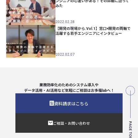
ンジニアの心遣いがある！その詳細に迫って
みた
2022.02.28
【開発の現場から.Vol.1】窓口×開発の両軸で
活躍する若手エンジニアにインタビュー
2022.02.07
業務効率化のためのシステム導入や
データ活用・AI活用など気軽にご相談は
お多福labへ！
資料請求はこちら
ご相談・お問い合わせ