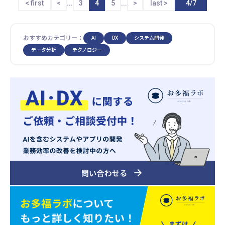
...
4
...
4/7
< first
<
3
5
>
last >
おすすめカテゴリー：
AI
DX
システム開発
データ分析
テクノロジー