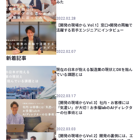
みた
2022.02.28
【開発の現場から.Vol.1】窓口×開発の両軸で
活躍する若手エンジニアにインタビュー
2022.02.07
新着記事
現在の日本が抱える製造業の現状とDXを阻ん
でいる課題とは
2022.03.17
【開発の現場からVol.3】社内・お客様には
「気遣い」が大切！お多福labのAIディレクタ
ーの仕事術とは
2022.03.03
【開発の現場からVol.2】開発の裏側には、エ