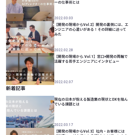
ーの仕事術とは
2022.03.03
【開発の現場からVol.2】開発の裏側には、エ
ンジニアの心遣いがある！その詳細に迫って
みた
2022.02.28
【開発の現場から.Vol.1】窓口×開発の両軸で
活躍する若手エンジニアにインタビュー
2022.02.07
新着記事
現在の日本が抱える製造業の現状とDXを阻ん
でいる課題とは
2022.03.17
【開発の現場からVol.3】社内・お客様には