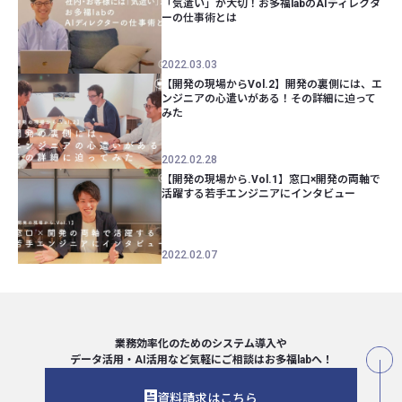
「気遣い」が大切！お多福labのAIディレクタ
ーの仕事術とは
2022.03.03
【開発の現場からVol.2】開発の裏側には、エ
ンジニアの心遣いがある！その詳細に迫って
みた
2022.02.28
【開発の現場から.Vol.1】窓口×開発の両軸で
活躍する若手エンジニアにインタビュー
2022.02.07
業務効率化のためのシステム導入や
データ活用・AI活用など気軽にご相談は
お多福labへ！
資料請求はこちら