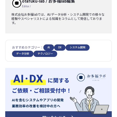
otafuku-lab
/
お多福lab編集
Editor /
株式会社お多福labでは、AI/データ分析・システム開発での様々な
経験やスペシャリストによる知識をコラムとして発信しておりま
す。
おすすめカテゴリー：
AI
DX
システム開発
データ分析
テクノロジー