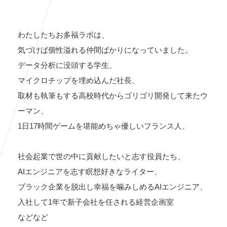
わたしたちお多福ラボは、
気づけば個性溢れる仲間ばかりになっていました。
データ分析に没頭する学生、
マイクロチップを埋め込んだ社長、
取材も執筆もする高校時代からゴリゴリ開発して来たウ
ーマン、
1日17時間ゲームを堪能めちゃ優しいフランス人、
社会起業で世の中に貢献したいと志す役員たち、
AIエンジニアを志す瞑想好きなライター、
ブラック企業を脱出し幸福を噛みしめるAIエンジニア、
入社して1年で新子会社を任される経営企画室
などなど