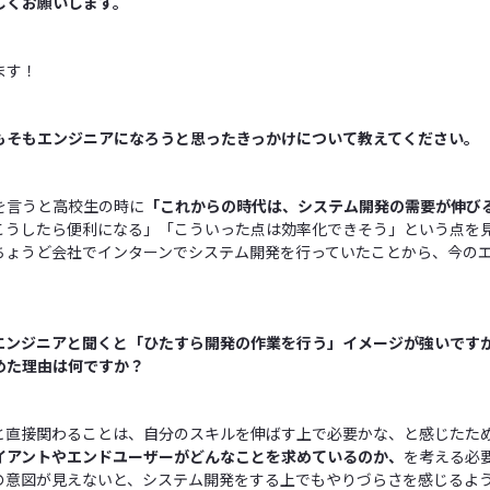
しくお願いします。
ます！
もそもエンジニアになろうと思ったきっかけについて教えてください。
を言うと高校生の時に
「これからの時代は、システム開発の需要が伸び
こうしたら便利になる」「こういった点は効率化できそう」という点を
ちょうど会社でインターンでシステム開発を行っていたことから、今の
。
エンジニアと聞くと「ひたすら開発の作業を行う」イメージが強いです
めた理由は何ですか？
と直接関わることは、自分のスキルを伸ばす上で必要かな、と感じたた
イアントやエンドユーザーがどんなことを求めているのか、
を考える必
の意図が見えないと、システム開発をする上でもやりづらさを感じるよ