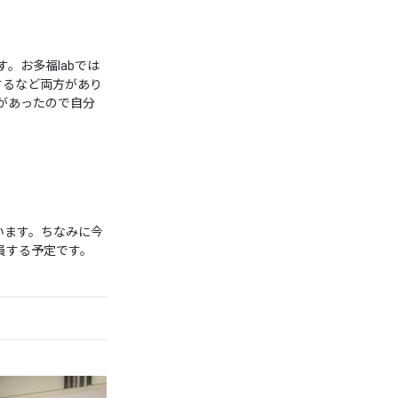
。お多福labでは
するなど両方があり
りがあったので自分
います。ちなみに今
員する予定です。
た