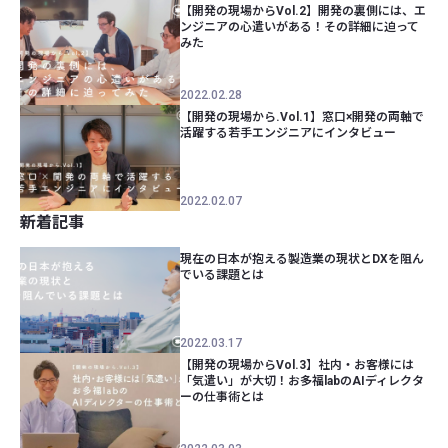
【開発の現場からVol.2】開発の裏側には、エ
ンジニアの心遣いがある！その詳細に迫って
みた
2022.02.28
【開発の現場から.Vol.1】窓口×開発の両軸で
活躍する若手エンジニアにインタビュー
2022.02.07
新着記事
現在の日本が抱える製造業の現状とDXを阻ん
でいる課題とは
2022.03.17
【開発の現場からVol.3】社内・お客様には
「気遣い」が大切！お多福labのAIディレクタ
ーの仕事術とは