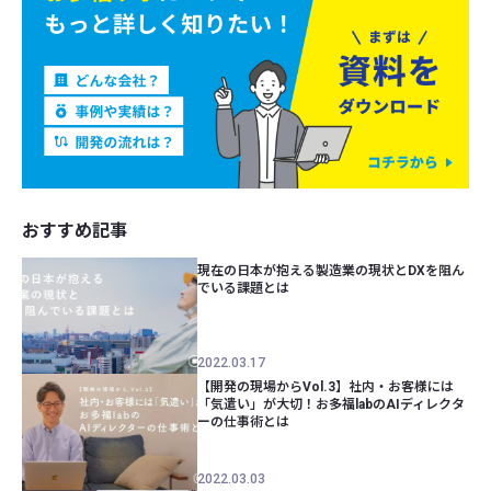
おすすめ記事
現在の日本が抱える製造業の現状とDXを阻ん
でいる課題とは
2022.03.17
【開発の現場からVol.3】社内・お客様には
「気遣い」が大切！お多福labのAIディレクタ
ーの仕事術とは
2022.03.03