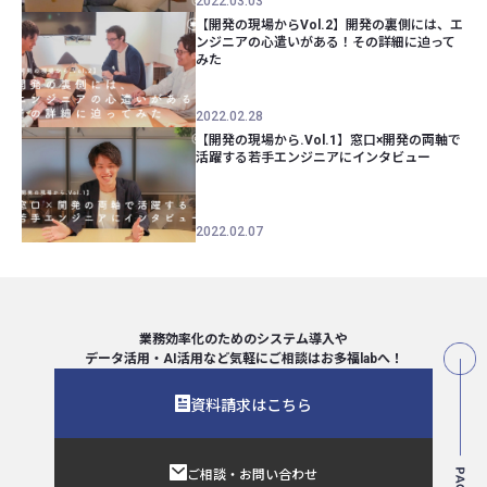
2022.03.03
【開発の現場からVol.2】開発の裏側には、エ
ンジニアの心遣いがある！その詳細に迫って
みた
2022.02.28
【開発の現場から.Vol.1】窓口×開発の両軸で
活躍する若手エンジニアにインタビュー
2022.02.07
業務効率化のためのシステム導入や
データ活用・AI活用など気軽にご相談は
お多福labへ！
資料請求はこちら
ご相談・お問い合わせ