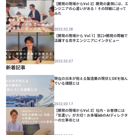
【開発の現場からVol.2】開発の裏側には、エ
ンジニアの心遣いがある！その詳細に迫って
みた
2022.02.28
【開発の現場から.Vol.1】窓口×開発の両軸で
活躍する若手エンジニアにインタビュー
2022.02.07
新着記事
現在の日本が抱える製造業の現状とDXを阻ん
でいる課題とは
2022.03.17
【開発の現場からVol.3】社内・お客様には
「気遣い」が大切！お多福labのAIディレクタ
ーの仕事術とは