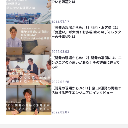
でいる課題とは
2022.03.17
【開発の現場からVol.3】社内・お客様には
「気遣い」が大切！お多福labのAIディレクタ
ーの仕事術とは
2022.03.03
【開発の現場からVol.2】開発の裏側には、エ
ンジニアの心遣いがある！その詳細に迫って
みた
2022.02.28
【開発の現場から.Vol.1】窓口×開発の両軸で
活躍する若手エンジニアにインタビュー
2022.02.07