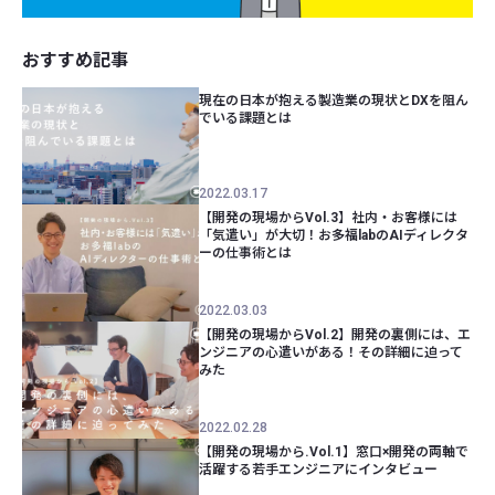
おすすめ記事
現在の日本が抱える製造業の現状とDXを阻ん
でいる課題とは
2022.03.17
【開発の現場からVol.3】社内・お客様には
「気遣い」が大切！お多福labのAIディレクタ
ーの仕事術とは
2022.03.03
【開発の現場からVol.2】開発の裏側には、エ
ンジニアの心遣いがある！その詳細に迫って
みた
2022.02.28
【開発の現場から.Vol.1】窓口×開発の両軸で
活躍する若手エンジニアにインタビュー