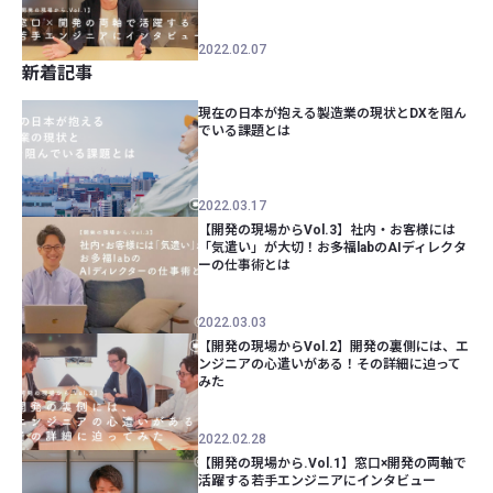
2022.02.07
新着記事
現在の日本が抱える製造業の現状とDXを阻ん
でいる課題とは
2022.03.17
【開発の現場からVol.3】社内・お客様には
「気遣い」が大切！お多福labのAIディレクタ
ーの仕事術とは
2022.03.03
【開発の現場からVol.2】開発の裏側には、エ
ンジニアの心遣いがある！その詳細に迫って
みた
2022.02.28
【開発の現場から.Vol.1】窓口×開発の両軸で
活躍する若手エンジニアにインタビュー