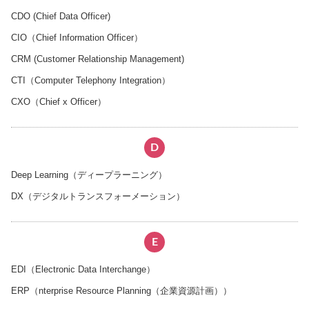
CDO (Chief Data Officer)
CIO（Chief Information Officer）
CRM (Customer Relationship Management)
CTI（Computer Telephony Integration）
CXO（Chief x Officer）
D
Deep Learning（ディープラーニング）
DX（デジタルトランスフォーメーション）
E
EDI（Electronic Data Interchange）
ERP（nterprise Resource Planning（企業資源計画））