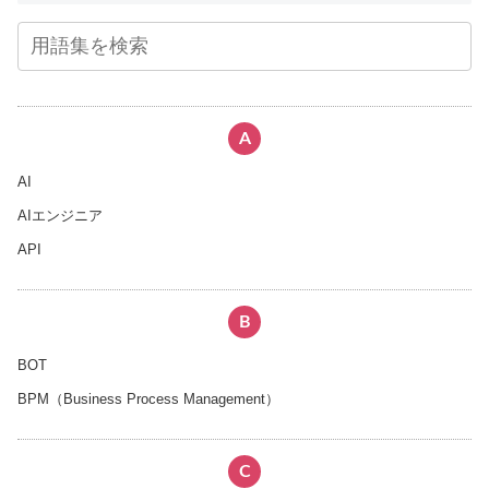
A
AI
AIエンジニア
API
B
BOT
BPM（Business Process Management）
C