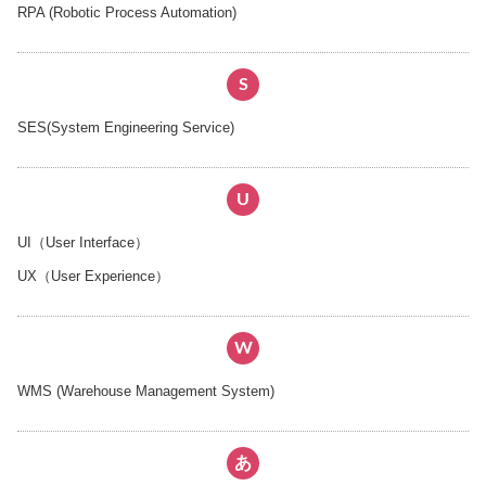
RPA (Robotic Process Automation)
S
SES(System Engineering Service)
U
UI（User Interface）
UX（User Experience）
W
WMS (Warehouse Management System)
あ