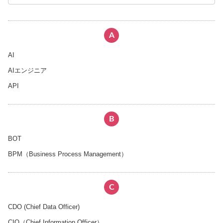
A
AI
AIエンジニア
API
B
BOT
BPM（Business Process Management）
C
CDO (Chief Data Officer)
CIO（Chief Information Officer）