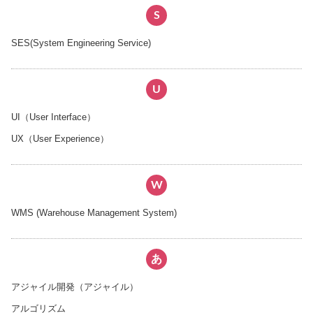
S
SES(System Engineering Service)
U
UI（User Interface）
UX（User Experience）
W
WMS (Warehouse Management System)
あ
アジャイル開発（アジャイル）
アルゴリズム