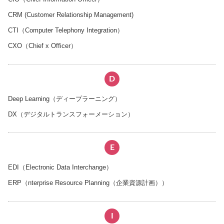
CRM (Customer Relationship Management)
CTI（Computer Telephony Integration）
CXO（Chief x Officer）
D
Deep Learning（ディープラーニング）
DX（デジタルトランスフォーメーション）
E
EDI（Electronic Data Interchange）
ERP（nterprise Resource Planning（企業資源計画））
I