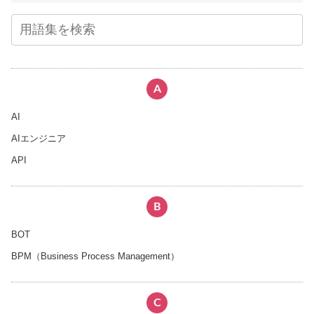
A
AI
AIエンジニア
API
B
BOT
BPM（Business Process Management）
C