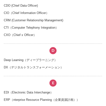
CDO (Chief Data Officer)
CIO（Chief Information Officer）
CRM (Customer Relationship Management)
CTI（Computer Telephony Integration）
CXO（Chief x Officer）
D
Deep Learning（ディープラーニング）
DX（デジタルトランスフォーメーション）
E
EDI（Electronic Data Interchange）
ERP（nterprise Resource Planning（企業資源計画））