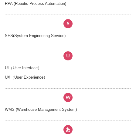
RPA (Robotic Process Automation)
S
SES(System Engineering Service)
U
UI（User Interface）
UX（User Experience）
W
WMS (Warehouse Management System)
あ