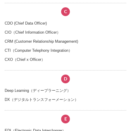
C
CDO (Chief Data Officer)
CIO（Chief Information Officer）
CRM (Customer Relationship Management)
CTI（Computer Telephony Integration）
CXO（Chief x Officer）
D
Deep Learning（ディープラーニング）
DX（デジタルトランスフォーメーション）
E
EDI（Electronic Data Interchange）