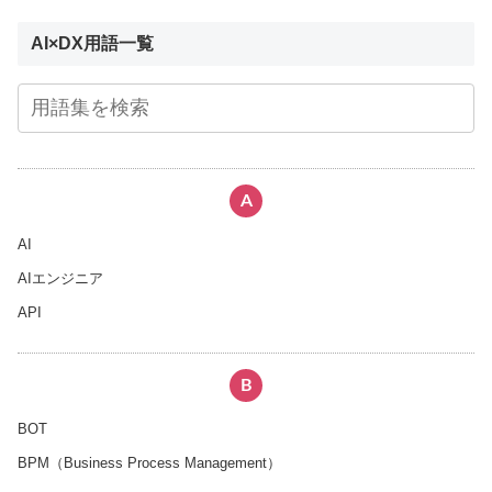
AI×DX用語一覧
A
AI
AIエンジニア
API
B
BOT
BPM（Business Process Management）