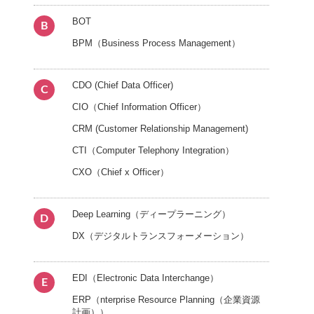
BOT
B
BPM（Business Process Management）
CDO (Chief Data Officer)
C
CIO（Chief Information Officer）
CRM (Customer Relationship Management)
CTI（Computer Telephony Integration）
CXO（Chief x Officer）
Deep Learning（ディープラーニング）
D
DX（デジタルトランスフォーメーション）
EDI（Electronic Data Interchange）
E
ERP（nterprise Resource Planning（企業資源
計画））