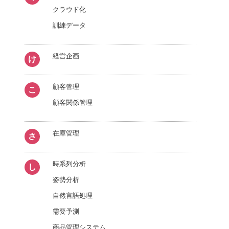
クラウド化
訓練データ
経営企画
け
顧客管理
こ
顧客関係管理
在庫管理
さ
時系列分析
し
姿勢分析
自然言語処理
需要予測
商品管理システム