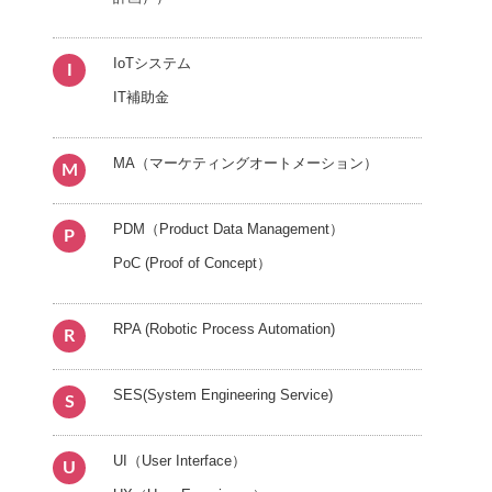
IoTシステム
I
IT補助金
MA（マーケティングオートメーション）
M
PDM（Product Data Management）
P
PoC (Proof of Concept）
RPA (Robotic Process Automation)
R
SES(System Engineering Service)
S
UI（User Interface）
U