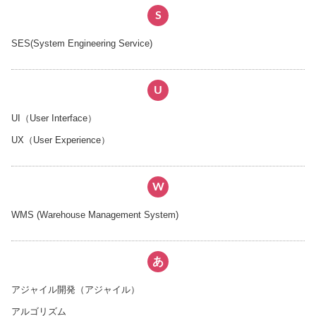
S
SES(System Engineering Service)
U
UI（User Interface）
UX（User Experience）
W
WMS (Warehouse Management System)
あ
アジャイル開発（アジャイル）
アルゴリズム