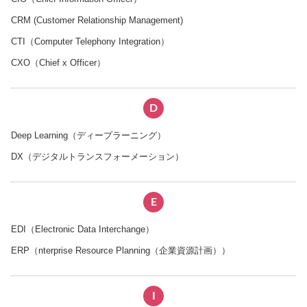
CRM (Customer Relationship Management)
CTI（Computer Telephony Integration）
CXO（Chief x Officer）
D
Deep Learning（ディープラーニング）
DX（デジタルトランスフォーメーション）
E
EDI（Electronic Data Interchange）
ERP（nterprise Resource Planning（企業資源計画））
I