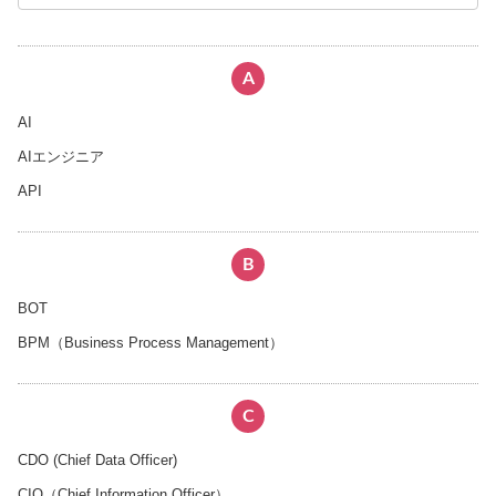
A
AI
AIエンジニア
API
B
BOT
BPM（Business Process Management）
C
CDO (Chief Data Officer)
CIO（Chief Information Officer）