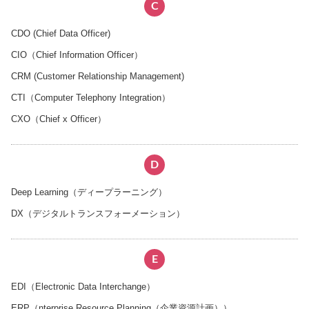
C
CDO (Chief Data Officer)
CIO（Chief Information Officer）
CRM (Customer Relationship Management)
CTI（Computer Telephony Integration）
CXO（Chief x Officer）
D
Deep Learning（ディープラーニング）
DX（デジタルトランスフォーメーション）
E
EDI（Electronic Data Interchange）
ERP（nterprise Resource Planning（企業資源計画））