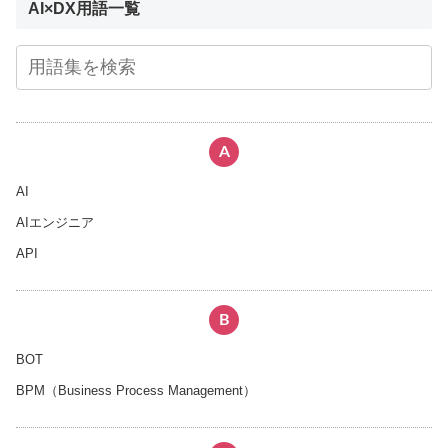
AI×DX用語一覧
A
AI
AIエンジニア
API
B
BOT
BPM（Business Process Management）