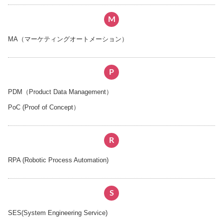
M
MA（マーケティングオートメーション）
P
PDM（Product Data Management）
PoC (Proof of Concept）
R
RPA (Robotic Process Automation)
S
SES(System Engineering Service)