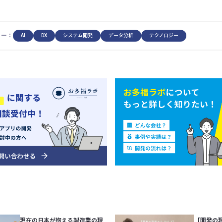
リー：
AI
DX
システム開発
データ分析
テクノロジー
現在の日本が抱える製造業の現
【開発の現