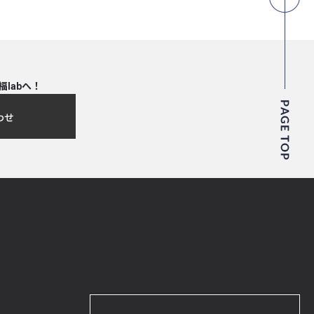
福labへ！
わせ