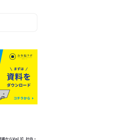
場からVol.3】社内・