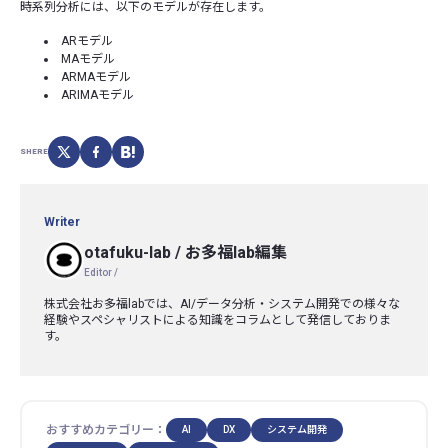
時系列分析には、以下のモデルが存在します。
ARモデル
MAモデル
ARMAモデル
ARIMAモデル
SHERE
Writer
otafuku-lab
/
お多福lab編集
Editor /
株式会社お多福labでは、AI/データ分析・システム開発での様々な
経験やスペシャリストによる知識をコラムとして発信しておりま
す。
おすすめカテゴリー：
AI
DX
システム開発