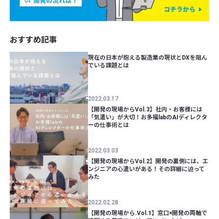
おすすめ記事
現在の日本が抱える製造業の現状とDXを阻ん
でいる課題とは
2022.03.17
【開発の現場からVol.3】社内・お客様には
「気遣い」が大切！お多福labのAIディレクタ
ーの仕事術とは
2022.03.03
【開発の現場からVol.2】開発の裏側には、エ
ンジニアの心遣いがある！その詳細に迫って
みた
2022.02.28
【開発の現場から.Vol.1】窓口×開発の両軸で