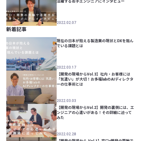
活躍する若手エンジニアにインタビュー
2022.02.07
新着記事
現在の日本が抱える製造業の現状とDXを阻ん
でいる課題とは
2022.03.17
【開発の現場からVol.3】社内・お客様には
「気遣い」が大切！お多福labのAIディレクタ
ーの仕事術とは
2022.03.03
【開発の現場からVol.2】開発の裏側には、エ
ンジニアの心遣いがある！その詳細に迫って
みた
2022.02.28
【開発の現場から.Vol.1】窓口×開発の両軸で