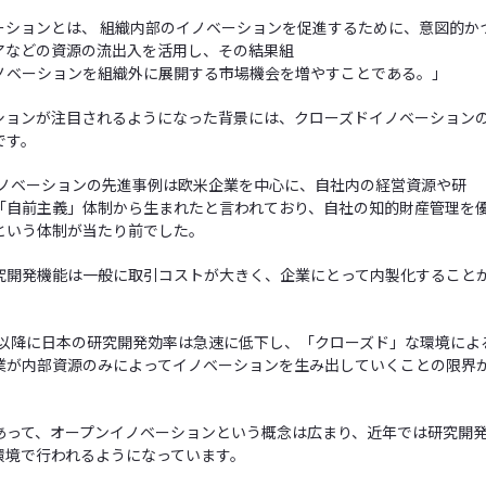
ーションとは、 組織内部のイノベーションを促進するために、意図的か
アなどの資源の流出入を活用し、その結果組
ノベーションを組織外に展開する市場機会を増やすことである。」
ションが注目されるようになった背景には、クローズドイノベーション
です。
、イノベーションの先進事例は欧米企業を中心に、自社内の経営資源や研
「自前主義」体制から生まれたと言われており、自社の知的財産管理を
という体制が当たり前でした。
究開発機能は一般に取引コストが大きく、企業にとって内製化すること
。
年代以降に日本の研究開発効率は急速に低下し、「クローズド」な環境によ
業が内部資源のみによってイノベーションを生み出していくことの限界
あって、オープンイノベーションという概念は広まり、近年では研究開
環境で行われるようになっています。