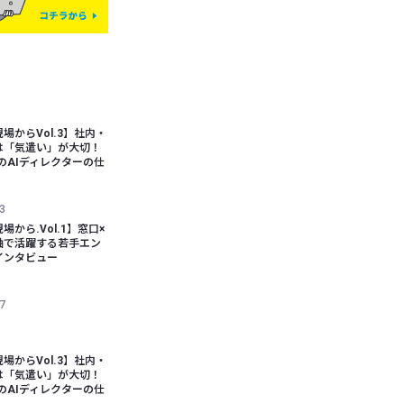
場からVol.3】社内・
は「気遣い」が大切！
bのAIディレクターの仕
3
場から.Vol.1】窓口×
軸で活躍する若手エン
インタビュー
7
場からVol.3】社内・
は「気遣い」が大切！
bのAIディレクターの仕