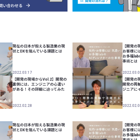
現在の日本が抱える製造業の現
【開発の現
状とDXを阻んでいる課題とは
お客様に
お多福la
事術とは
2022.03.17
2022.03.0
【開発の現場からVol.2】開発の
【開発の現
裏側には、エンジニアの心遣い
開発の両
がある！その詳細に迫ってみた
ジニアに
2022.02.28
2022.02.0
現在の日本が抱える製造業の現
【開発の現
状とDXを阻んでいる課題とは
お客様に
お多福la
事術とは