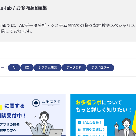
u-lab
/
お多福lab編集
labでは、AI/データ分析・システム開発での様々な経験やスペシャリ
発信しております。
リー：
AI
DX
システム開発
データ分析
テクノロジー