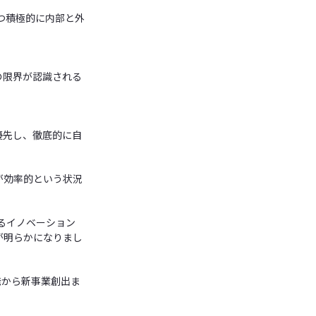
つ積極的に内部と外
の限界が認識される
優先し、徹底的に自
が効率的という状況
るイノベーション
が明らかになりまし
発から新事業創出ま