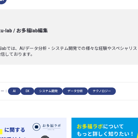
u-lab
/
お多福lab編集
labでは、AI/データ分析・システム開発での様々な経験やスペシャリ
発信しております。
リー：
AI
DX
システム開発
データ分析
テクノロジー