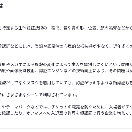
は
を特定する生体認証技術の一種で、目や鼻の形、位置、顔の輪郭などか
紋認証などに比べ、登録や認証時の心理的な抵抗感が少なく、近年多く
髪形やメガネによる風貌の変化によって本人を識別しにくいという問題
精度や画像認識技術、認証エンジンなどの技術向上により、その問題は
髪型だけでなくマスクを着用していても、認証が行えるような顔認証も
でにさまざまなシーンで利用されています。
トやテーマパークなどでは、チケットの転売を防ぐために、入場者がチ
で確認したり、オフィスへの入退室の許可を顔認証で行う企業も増えて