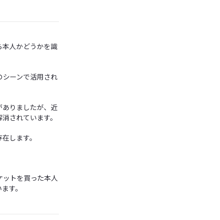
ら本人かどうかを識
のシーンで活用され
がありましたが、近
解消されています。
存在します。
ケットを買った本人
います。