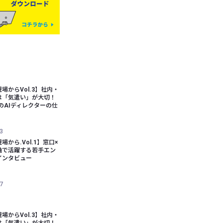
場からVol.3】社内・
は「気遣い」が大切！
bのAIディレクターの仕
3
場から.Vol.1】窓口×
軸で活躍する若手エン
インタビュー
7
場からVol.3】社内・
は「気遣い」が大切！