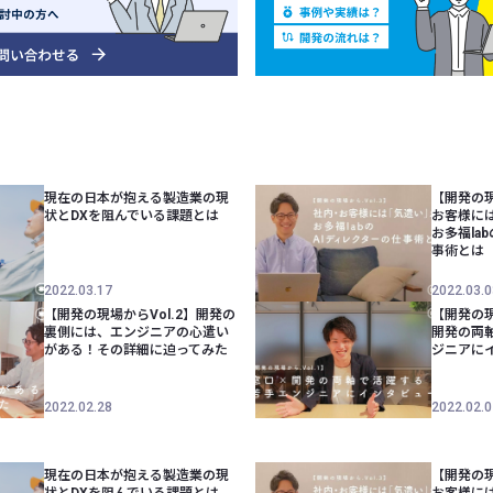
現在の日本が抱える製造業の現
【開発の現
状とDXを阻んでいる課題とは
お客様に
お多福la
事術とは
2022.03.17
2022.03.0
【開発の現場からVol.2】開発の
【開発の現
裏側には、エンジニアの心遣い
開発の両
がある！その詳細に迫ってみた
ジニアに
2022.02.28
2022.02.0
現在の日本が抱える製造業の現
【開発の現
状とDXを阻んでいる課題とは
お客様に