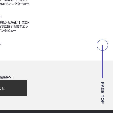
bのAIディレクターの仕
3
場から.Vol.1】窓口×
軸で活躍する若手エン
インタビュー
7
福labへ！
わせ