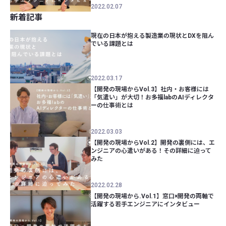
2022.02.07
新着記事
現在の日本が抱える製造業の現状とDXを阻ん
でいる課題とは
2022.03.17
【開発の現場からVol.3】社内・お客様には
「気遣い」が大切！お多福labのAIディレクタ
ーの仕事術とは
2022.03.03
【開発の現場からVol.2】開発の裏側には、エ
ンジニアの心遣いがある！その詳細に迫って
みた
2022.02.28
【開発の現場から.Vol.1】窓口×開発の両軸で
活躍する若手エンジニアにインタビュー