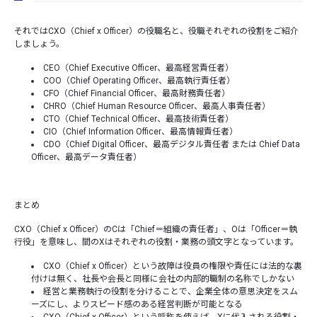
それではCXO（Chief x Officer）の役職名と、役職それぞれの役割をご紹介
しましょう。
CEO（Chief Executive Officer、最高経営責任者）
COO（Chief Operating Officer、最高執行責任者）
CFO（Chief Financial Officer、最高財務責任者）
CHRO（Chief Human Resource Officer、最高人事責任者）
CTO（Chief Technical Officer、最高技術責任者）
CIO（Chief Information Officer、最高情報責任者）
CDO（Chief Digital Officer、最高デジタル責任者 または Chief Data
Officer、最高データ責任者）
まとめ
CXO（Chief x Officer）のCは「Chief＝組織の責任者」、Oは「Officer＝執
行役」を意味し、間のXはそれぞれの役割・業務の頭文字となっています。
CXO（Chief x Officer）という故障は役員の権限や責任には法的な裏
付けは無く、社長や会長と同様に会社の内部的職制の名称でしかない
経営と業務執行の役割を分けることで、企業全体の意思決定をスム
ーズにし、よりスピード感のある経営判断が可能となる