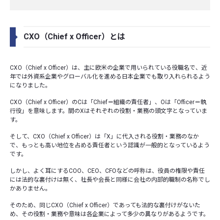
CXO（Chief x Officer）とは
CXO（Chief x Officer）は、主に欧米の企業で用いられている役職名で、近
年では外資系企業やグローバル化を進める日本企業でも取り入れられるよう
になりました。
CXO（Chief x Officer）のCは「Chief＝組織の責任者」、Oは「Officer＝執
行役」を意味します。間のXはそれぞれの役割・業務の頭文字となっていま
す。
そして、CXO（Chief x Officer）は「X」に代入される役割・業務のなか
で、もっとも高い地位を占める責任者という認識が一般的となっているよう
です。
しかし、よく耳にするCOO、CEO、CFOなどの呼称は、役員の権限や責任
には法的な裏付けは無く、社長や会長と同様に会社の内部的職制の名称でし
かありません。
そのため、同じCXO（Chief x Officer）であっても法的な裏付けがないた
め、その役割・業務や意味は各企業によって多少の異なりがあるようです。