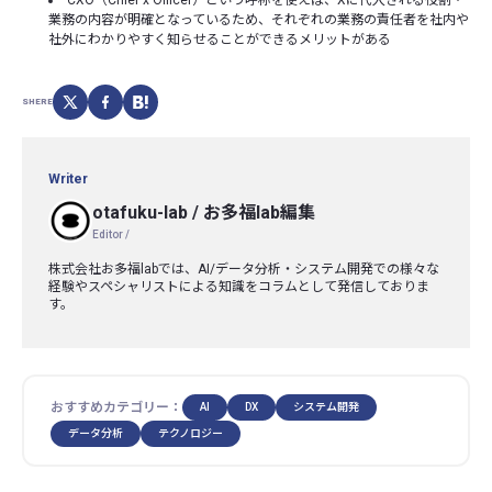
CXO（Chief x Officer）という呼称を使えば、Xに代入される役割・
業務の内容が明確となっているため、それぞれの業務の責任者を社内や
社外にわかりやすく知らせることができるメリットがある
SHERE
Writer
otafuku-lab
/
お多福lab編集
Editor /
株式会社お多福labでは、AI/データ分析・システム開発での様々な
経験やスペシャリストによる知識をコラムとして発信しておりま
す。
おすすめカテゴリー：
AI
DX
システム開発
データ分析
テクノロジー