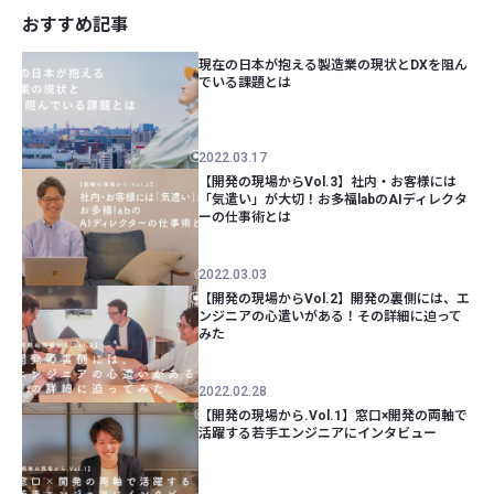
おすすめ記事
現在の日本が抱える製造業の現状とDXを阻ん
でいる課題とは
2022.03.17
【開発の現場からVol.3】社内・お客様には
「気遣い」が大切！お多福labのAIディレクタ
ーの仕事術とは
2022.03.03
【開発の現場からVol.2】開発の裏側には、エ
ンジニアの心遣いがある！その詳細に迫って
みた
2022.02.28
【開発の現場から.Vol.1】窓口×開発の両軸で
活躍する若手エンジニアにインタビュー