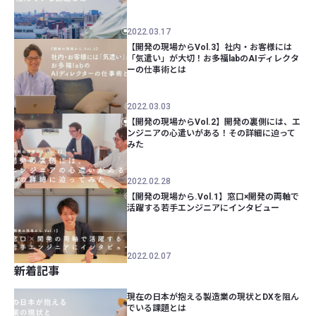
2022.03.17
【開発の現場からVol.3】社内・お客様には
「気遣い」が大切！お多福labのAIディレクタ
ーの仕事術とは
2022.03.03
【開発の現場からVol.2】開発の裏側には、エ
ンジニアの心遣いがある！その詳細に迫って
みた
2022.02.28
【開発の現場から.Vol.1】窓口×開発の両軸で
活躍する若手エンジニアにインタビュー
2022.02.07
新着記事
現在の日本が抱える製造業の現状とDXを阻ん
でいる課題とは