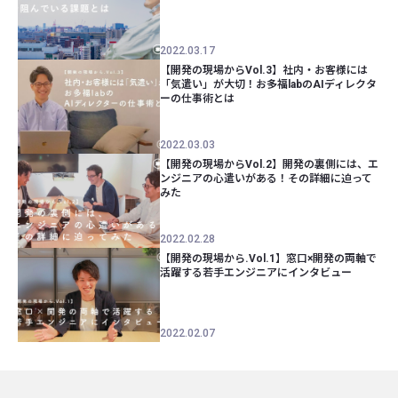
2022.03.17
【開発の現場からVol.3】社内・お客様には
「気遣い」が大切！お多福labのAIディレクタ
ーの仕事術とは
2022.03.03
【開発の現場からVol.2】開発の裏側には、エ
ンジニアの心遣いがある！その詳細に迫って
みた
2022.02.28
【開発の現場から.Vol.1】窓口×開発の両軸で
活躍する若手エンジニアにインタビュー
2022.02.07