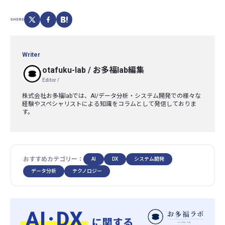
SHERE
Writer
otafuku-lab
/
お多福lab編集
Editor /
株式会社お多福labでは、AI/データ分析・システム開発での様々な
経験やスペシャリストによる知識をコラムとして発信しておりま
す。
おすすめカテゴリー：
AI
DX
システム開発
データ分析
テクノロジー