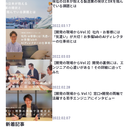
現在の日本が抱える製造業の現状とDXを阻ん
でいる課題とは
2022.03.17
【開発の現場からVol.3】社内・お客様には
「気遣い」が大切！お多福labのAIディレクタ
ーの仕事術とは
2022.03.03
【開発の現場からVol.2】開発の裏側には、エ
ンジニアの心遣いがある！その詳細に迫って
みた
2022.02.28
【開発の現場から.Vol.1】窓口×開発の両軸で
活躍する若手エンジニアにインタビュー
2022.02.07
新着記事