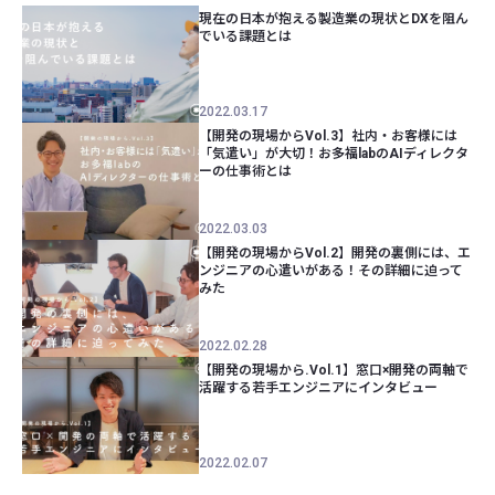
現在の日本が抱える製造業の現状とDXを阻ん
でいる課題とは
2022.03.17
【開発の現場からVol.3】社内・お客様には
「気遣い」が大切！お多福labのAIディレクタ
ーの仕事術とは
2022.03.03
【開発の現場からVol.2】開発の裏側には、エ
ンジニアの心遣いがある！その詳細に迫って
みた
2022.02.28
【開発の現場から.Vol.1】窓口×開発の両軸で
活躍する若手エンジニアにインタビュー
2022.02.07