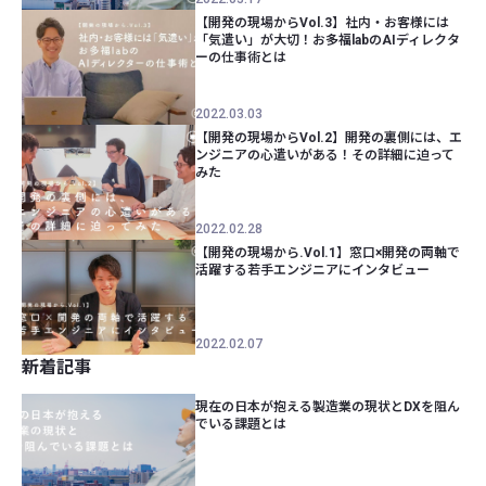
【開発の現場からVol.3】社内・お客様には
「気遣い」が大切！お多福labのAIディレクタ
ーの仕事術とは
2022.03.03
【開発の現場からVol.2】開発の裏側には、エ
ンジニアの心遣いがある！その詳細に迫って
みた
2022.02.28
【開発の現場から.Vol.1】窓口×開発の両軸で
活躍する若手エンジニアにインタビュー
2022.02.07
新着記事
現在の日本が抱える製造業の現状とDXを阻ん
でいる課題とは