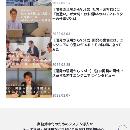
2022.03.17
【開発の現場からVol.3】社内・お客様には
「気遣い」が大切！お多福labのAIディレクタ
ーの仕事術とは
2022.03.03
【開発の現場からVol.2】開発の裏側には、エ
ンジニアの心遣いがある！その詳細に迫って
みた
2022.02.28
【開発の現場から.Vol.1】窓口×開発の両軸で
活躍する若手エンジニアにインタビュー
2022.02.07
業務効率化のためのシステム導入や
データ活用・AI活用など気軽にご相談は
お多福labへ！