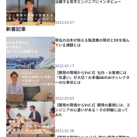
活躍する若手エンジニアにインタビュー
2022.02.07
新着記事
現在の日本が抱える製造業の現状とDXを阻ん
でいる課題とは
2022.03.17
【開発の現場からVol.3】社内・お客様には
「気遣い」が大切！お多福labのAIディレクタ
ーの仕事術とは
2022.03.03
【開発の現場からVol.2】開発の裏側には、エ
ンジニアの心遣いがある！その詳細に迫って
みた
2022.02.28