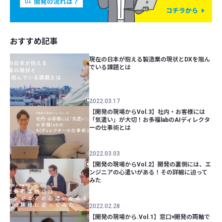
おすすめ記事
現在の日本が抱える製造業の現状とDXを阻ん
でいる課題とは
2022.03.17
【開発の現場からVol.3】社内・お客様には
「気遣い」が大切！お多福labのAIディレクタ
ーの仕事術とは
2022.03.03
【開発の現場からVol.2】開発の裏側には、エ
ンジニアの心遣いがある！その詳細に迫って
みた
2022.02.28
【開発の現場から.Vol.1】窓口×開発の両軸で