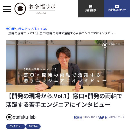
お問い合わせ
資料請求
HOME
コラムトップ
おすすめ
/
/
/
【開発の現場から.Vol.1】窓口×開発の両軸で活躍する若手エンジニアにインタビュー
【開発の現場から.Vol.1】窓口×開発の両軸で
活躍する若手エンジニアにインタビュー
otafuku-lab
2022.02.07
2024.12.09
投稿日:
更新日:
インタビュー
おすすめ