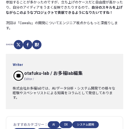
参加することが多かったのですが、立ち上げのケースだと自由度が高かった
り、自分のアイディアをうまく反映できたりするので、
自分のスキルを上げ
ながらこのようなプロジェクトで貢献できるようになりたいですね！
次回は「Cawalu」の開発についてエンジニア視点からもっと深掘りしま
す。
SHERE
Writer
otafuku-lab
/
お多福lab編集
Editor /
株式会社お多福labでは、AI/データ分析・システム開発での様々な
経験やスペシャリストによる知識をコラムとして発信しておりま
す。
おすすめカテゴリー：
AI
DX
システム開発