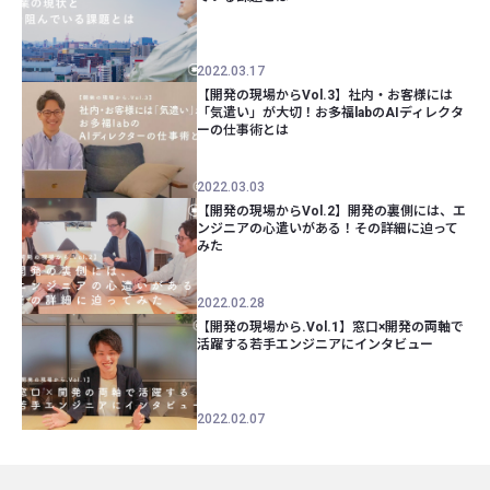
2022.03.17
【開発の現場からVol.3】社内・お客様には
「気遣い」が大切！お多福labのAIディレクタ
ーの仕事術とは
2022.03.03
【開発の現場からVol.2】開発の裏側には、エ
ンジニアの心遣いがある！その詳細に迫って
みた
2022.02.28
【開発の現場から.Vol.1】窓口×開発の両軸で
活躍する若手エンジニアにインタビュー
2022.02.07