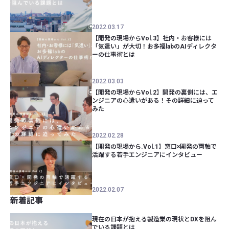
2022.03.17
【開発の現場からVol.3】社内・お客様には
「気遣い」が大切！お多福labのAIディレクタ
ーの仕事術とは
2022.03.03
【開発の現場からVol.2】開発の裏側には、エ
ンジニアの心遣いがある！その詳細に迫って
みた
2022.02.28
【開発の現場から.Vol.1】窓口×開発の両軸で
活躍する若手エンジニアにインタビュー
2022.02.07
新着記事
現在の日本が抱える製造業の現状とDXを阻ん
でいる課題とは