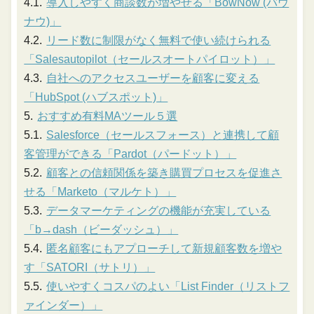
導入しやすく商談数が増やせる「BowNow (バウ
ナウ)」
リード数に制限がなく無料で使い続けられる
「Salesautopilot（セールスオートパイロット）」
自社へのアクセスユーザーを顧客に変える
「HubSpot (ハブスポット)」
おすすめ有料MAツール５選
Salesforce（セールスフォース）と連携して顧
客管理ができる「Pardot（パードット）」
顧客との信頼関係を築き購買プロセスを促進さ
せる「Marketo（マルケト）」
データマーケティングの機能が充実している
「b→dash（ビーダッシュ）」
匿名顧客にもアプローチして新規顧客数を増や
す「SATORI（サトリ）」
使いやすくコスパのよい「List Finder（リストフ
ァインダー）」