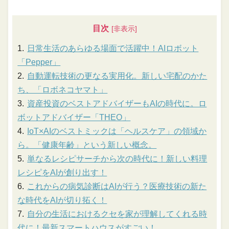
目次
日常生活のあらゆる場面で活躍中！AIロボット
「Pepper」
自動運転技術の更なる実用化。新しい宅配のかた
ち、「ロボネコヤマト」
資産投資のベストアドバイザーもAIの時代に。ロ
ボットアドバイザー「THEO」
IoT×AIのベストミックは「ヘルスケア」の領域か
ら。「健康年齢」という新しい概念。
単なるレシピサーチから次の時代に！新しい料理
レシピをAIが創り出す！
これからの病気診断はAIが行う？医療技術の新た
な時代をAIが切り拓く！
自分の生活におけるクセを家が理解してくれる時
代に！最新スマートハウスがすごい！