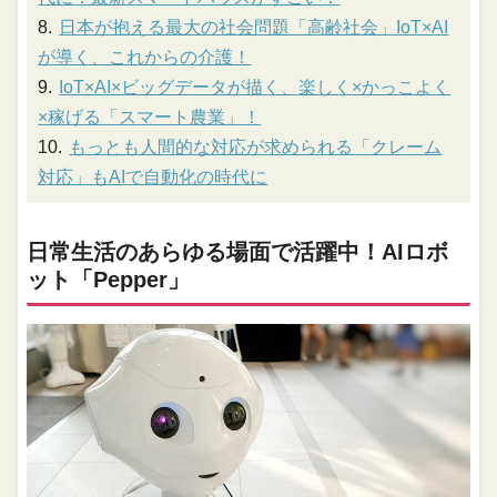
日本が抱える最大の社会問題「高齢社会」IoT×AI
が導く、これからの介護！
IoT×AI×ビッグデータが描く、楽しく×かっこよく
×稼げる「スマート農業」！
もっとも人間的な対応が求められる「クレーム
対応」もAIで自動化の時代に
日常生活のあらゆる場面で活躍中！AIロボ
ット「Pepper」