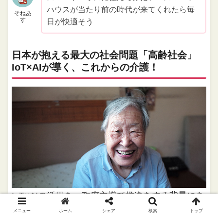
ハウスが当たり前の時代が来てくれたら毎
そねあ
す
日が快適そう
日本が抱える最大の社会問題「高齢社会」
IoT×AIが導く、これからの介護！
IoT×AIの活用を、政府主導で推進をする背景にあ
るのが
「高齢社会」
という日本社会が抱える構造
メニュー
ホーム
シェア
検索
トップ