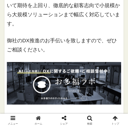
いて期待を上回り、徹底的な顧客志向で小規模か
ら大規模ソリューションまで幅広く対応していま
す。
御社のDX推進のお手伝いを致しますので、ぜひ
ご相談ください。
メニュー
ホーム
シェア
検索
トップ
DX(デジタルトランスフォーメーション)