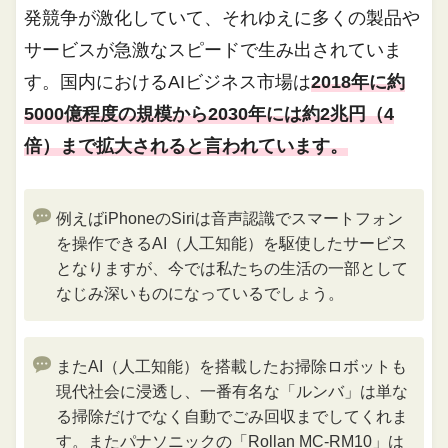
発競争が激化していて、それゆえに多くの製品や
サービスが急激なスピードで生み出されていま
す。国内におけるAIビジネス市場は
2018年に約
5000億程度の規模から2030年には約2兆円（4
倍）まで拡大されると言われています。
例えばiPhoneのSiriは音声認識でスマートフォン
を操作できるAI（人工知能）を駆使したサービス
となりますが、今では私たちの生活の一部として
なじみ深いものになっているでしょう。
またAI（人工知能）を搭載したお掃除ロボットも
現代社会に浸透し、一番有名な「ルンバ」は単な
る掃除だけでなく自動でごみ回収までしてくれま
す。またパナソニックの「Rollan MC-RM10」は