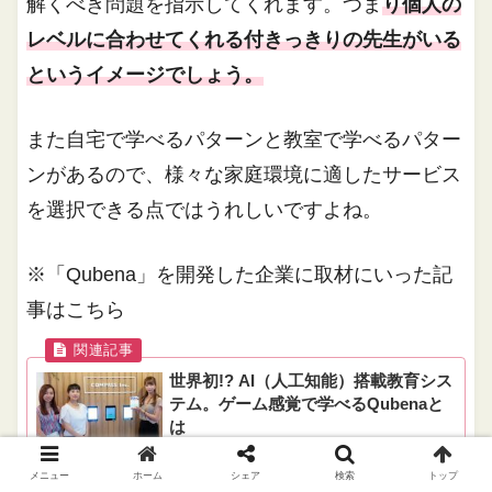
解くべき問題を指示してくれます。つま
り個人の
レベルに合わせてくれる付きっきりの先生がいる
というイメージでしょう。
また自宅で学べるパターンと教室で学べるパター
ンがあるので、様々な家庭環境に適したサービス
を選択できる点ではうれしいですよね。
※「Qubena」を開発した企業に取材にいった記
事はこちら
世界初!? AI（人工知能）搭載教育シス
テム。ゲーム感覚で学べるQubenaと
は
勉強もゲームのように楽しくできたら良いですよ
ね。今回取材させて頂いたのは、多くの子ども達が
ゲームのように夢中になって取り組み、気が付いた
メニュー
ホーム
シェア
検索
トップ
ら賢くなってしまう、世界初AI（人工知能）を搭載