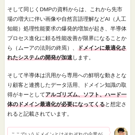
そして同じくDMPの資料からは、これから先市
場の増大に伴い画像や自然言語理解などAI（人工
知能）処理性能要求の爆発的増加が起き、半導体
プロセス進化に頼る性能改善が限界になることか
ら（ムーアの法則の終焉）、
ドメインに最適化さ
れたシステムの開発が加速
します。
そして半導体は汎用から専用への鮮明な動きとな
り顧客と連携したデータ活用、ドメイン知識の取
得がキーとして
アルゴリズム、ソフト、ハード一
体のドメイン最適化が必要になってくる
と想定さ
れると記載されています。
ここでいうドメインとはそれぞれの企業が