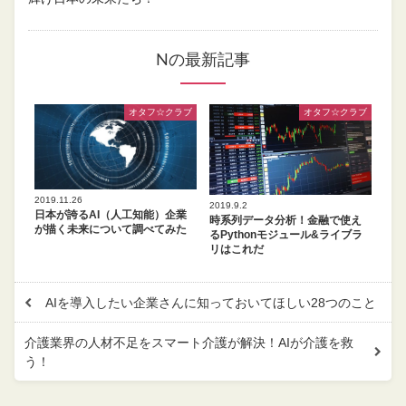
Nの最新記事
オタフ☆クラブ
オタフ☆クラブ
2019.11.26
2019.9.2
日本が誇るAI（人工知能）企業
時系列データ分析！金融で使え
が描く未来について調べてみた
るPythonモジュール&ライブラ
リはこれだ
AIを導入したい企業さんに知っておいてほしい28つのこと
介護業界の人材不足をスマート介護が解決！AIが介護を救
う！