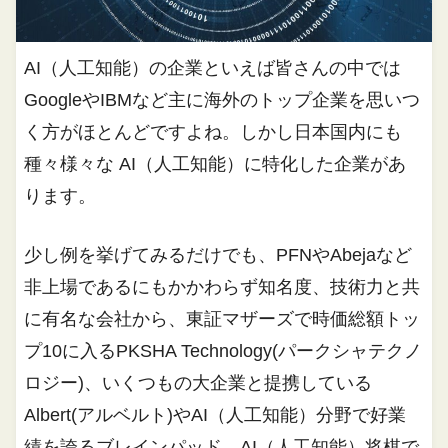
AI（人工知能）の企業といえば皆さんの中では
GoogleやIBMなど主に海外のトップ企業を思いつ
く方がほとんどですよね。しかし日本国内にも
種々様々な AI（人工知能）に特化した企業があ
ります。
少し例を挙げてみるだけでも、PFNやAbejaなど
非上場であるにもかかわらず知名度、技術力と共
に有名な会社から、東証マザーズで時価総額トッ
プ10に入るPKSHA Technology(パークシャテクノ
ロジー)、いくつもの大企業と提携している
Albert(アルベルト)やAI（人工知能）分野で好業
績を誇るブレインパッド、AI（人工知能）将棋で