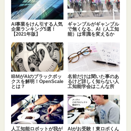
AI事業をけん引する人気
ギャンブルがギャンブル
企業ランキング5選！
で無くなる、AI（人工知
【2021年版】
能）は常識を変えるか
IBMがAIのブラックボッ
名前だけは聞いた事のあ
クスを解明！OpenScale
るけど詳しく知らない人
とは？
工知能学会はこんな所
人工知能ロボットが我が
AIがお受験！東ロボくん