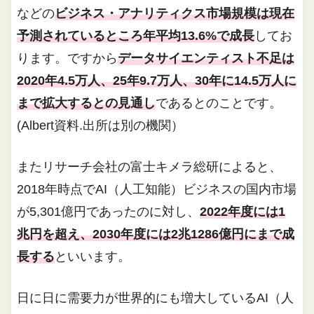
などの
ビジネス・アナリティクス市場規模は現在
予測されているところ年平均13.6%で成長
してお
ります。ですから
データサイエンティスト不足は
2020年4.5万人、25年9.7万人、30年に14.5万人に
まで拡大するとの見通し
であるとのことです。
(Albert資料.出所は別の機関）
またリサーチ会社の富士キメラ総研によると、
2018年時点でAI（人工知能）ビジネスの国内市場
が5,301億円であったのに対し、
2022年度には1
兆円を超え、2030年度には2兆1286億円にまで成
長する
といいます。
日に日に需要力が世界的にも増大しているAI（人