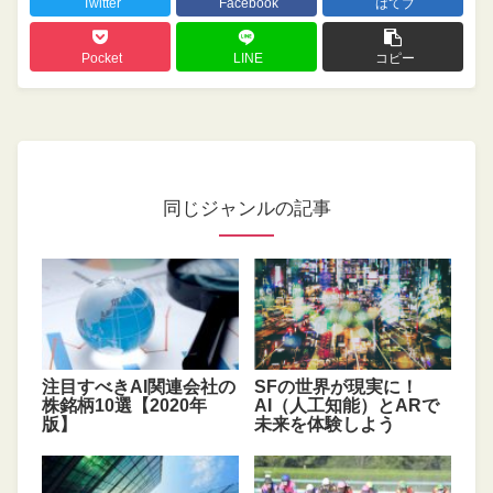
Twitter
Facebook
はてブ
Pocket
LINE
コピー
同じジャンルの記事
注目すべきAI関連会社の
SFの世界が現実に！
株銘柄10選【2020年
AI（人工知能）とARで
版】
未来を体験しよう