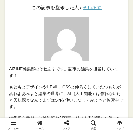
この記事を監修した人 /
そねあす
AIZINE編集部のそねあすです。記事の編集を担当していま
す！
もともとデザインやHTML、CSSと仲良くしていたつもりが
あれよあれよと編集の世界に。AI（人工知能）は作れないけ
ど興味深々なんでまずはSiriを使いこなしてみようと模索中で
す。
編集初心者が、自動運転やAI家電、AI（人工知能）を使った
未来まで
メニュー
ホーム
シェア
検索
トップ
日々変化していくAI（人工知能）のニュースをお届けしま