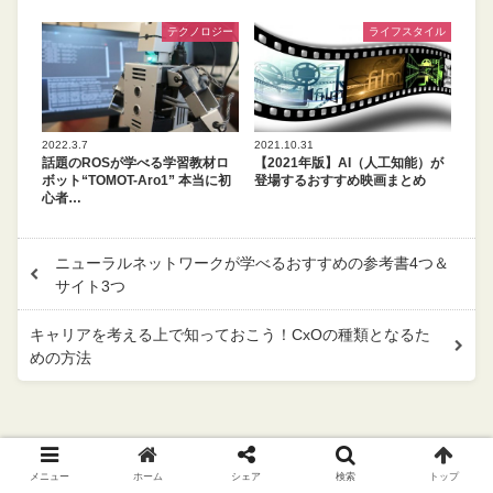
テクノロジー
ライフスタイル
2022.3.7
2021.10.31
話題のROSが学べる学習教材ロ
【2021年版】AI（人工知能）が
ボット“TOMOT-Aro1” 本当に初
登場するおすすめ映画まとめ
心者…
ニューラルネットワークが学べるおすすめの参考書4つ＆
サイト3つ
キャリアを考える上で知っておこう！CxOの種類となるた
めの方法
メニュー
ホーム
シェア
検索
トップ