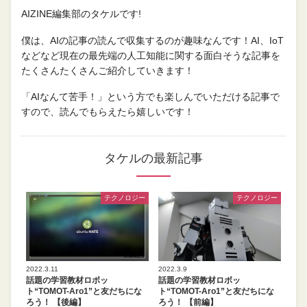
AIZINE編集部のタケルです!
僕は、AIの記事の読んで収集するのが趣味なんです！AI、IoT
などなど現在の最先端の人工知能に関する面白そうな記事を
たくさんたくさんご紹介していきます！
「AIなんて苦手！」という方でも楽しんでいただける記事で
すので、読んでもらえたら嬉しいです！
タケルの最新記事
テクノロジー
テクノロジー
2022.3.11
2022.3.9
話題の学習教材ロボッ
話題の学習教材ロボッ
ト“TOMOT-Aro1”と友だちにな
ト“TOMOT-Aro1”と友だちにな
ろう！ 【後編】
ろう！ 【前編】