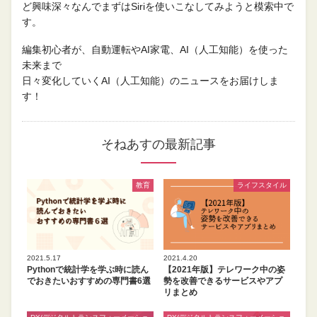
ど興味深々なんでまずはSiriを使いこなしてみようと模索中で
す。
編集初心者が、自動運転やAI家電、AI（人工知能）を使った
未来まで
日々変化していくAI（人工知能）のニュースをお届けしま
す！
そねあすの最新記事
教育
ライフスタイル
2021.5.17
2021.4.20
Pythonで統計学を学ぶ時に読ん
【2021年版】テレワーク中の姿
でおきたいおすすめの専門書6選
勢を改善できるサービスやアプ
リまとめ