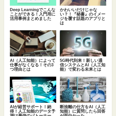
Deep Learningでこんな
かわいいだけじゃな
ことができる！入門用に
い？！『秘書』のイメー
活用事例まとめました
ジを覆す話題のアプリと
は
AI（人工知能）によって
5G時代到来！新しい通
仕事がなくなる！その3
信システムとAI（人工知
つ理由とは
能）で変わる未来とは
AIが経営サポート！納
断捨離の仕方をAI（人工
得！人工知能のデータ予
知能）に質問したら回答
測は最強のパトーナー
が面白かった