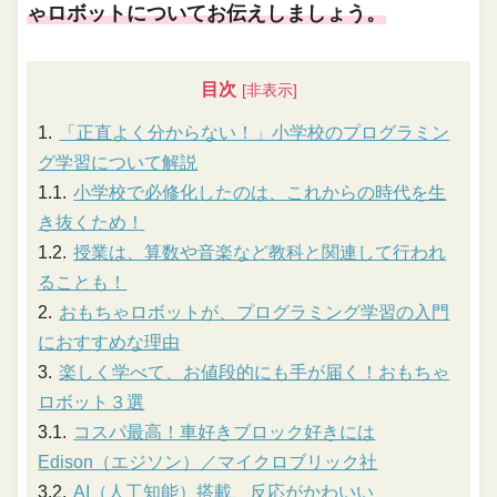
ゃロボットについてお伝えしましょう。
目次
「正直よく分からない！」小学校のプログラミン
グ学習について解説
小学校で必修化したのは、これからの時代を生
き抜くため！
授業は、算数や音楽など教科と関連して行われ
ることも！
おもちゃロボットが、プログラミング学習の入門
におすすめな理由
楽しく学べて、お値段的にも手が届く！おもちゃ
ロボット３選
コスパ最高！車好きブロック好きには
Edison（エジソン）／マイクロブリック社
AI（人工知能）搭載、反応がかわいい