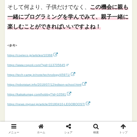
そして何より、子供だけでなく、
この機会に親も
一緒にプログラミングを学んでみて、親子一緒に
楽しむことができればいいですよね！
<参考>
https://coeteco.jp/articles/10368
https://www.coporii.com/?pid=113705645
https://tech-camp.in/note/technology/45971/
https://robotstart.info/2018/07/12/edison-school.html
https://kakakumag.com/hobby/?id=10591
https://news.mynavi.jp/article/20180410-LEGOBOOST/
ライフスタイル
教育
メニュー
ホーム
シェア
検索
トップ