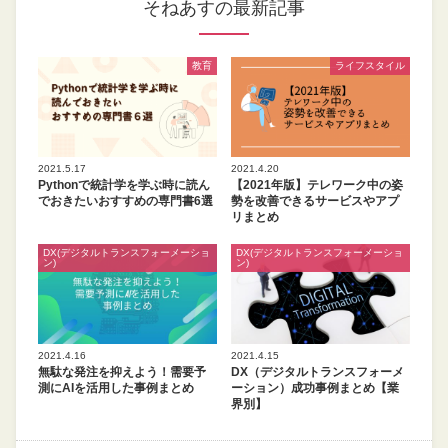
そねあすの最新記事
教育
ライフスタイル
2021.5.17
2021.4.20
Pythonで統計学を学ぶ時に読ん
【2021年版】テレワーク中の姿
でおきたいおすすめの専門書6選
勢を改善できるサービスやアプ
リまとめ
DX(デジタルトランスフォーメーショ
DX(デジタルトランスフォーメーショ
ン)
ン)
2021.4.16
2021.4.15
無駄な発注を抑えよう！需要予
DX（デジタルトランスフォーメ
測にAIを活用した事例まとめ
ーション）成功事例まとめ【業
界別】