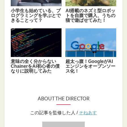
小学生も始めている、プ
AI搭載のネズミ型ロボッ
ログラミングを学ぶとで
トを自腹で購入、うちの
きることって？
猫で遊ばせてみた！
意味の全く分からない
超太っ腹！GoogleがAI
ChainerをAI初心者の僕
エンジンをオープンソー
なりに説明してみた
ス化！
ABOUT THE DIRECTOR
この記事を監修した人 /
そねあす