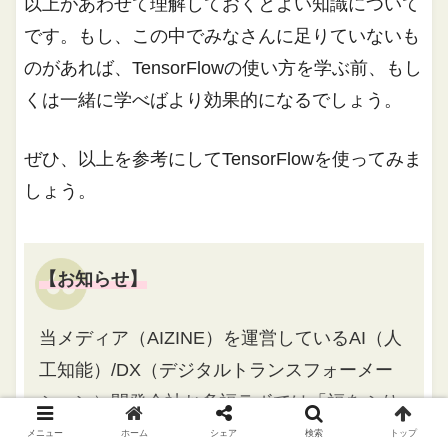
以上があわせて理解しておくとよい知識について
です。もし、この中でみなさんに足りていないも
のがあれば、TensorFlowの使い方を学ぶ前、もし
くは一緒に学べばより効果的になるでしょう。
ぜひ、以上を参考にしてTensorFlowを使ってみま
しょう。
【お知らせ】
当メディア（AIZINE）を運営しているAI（人
工知能）/DX（デジタルトランスフォーメー
ション）開発会社お多福ラボでは「福をふり
まく」をミッションに、スピード、提案内
メニュー
ホーム
シェア
検索
トップ