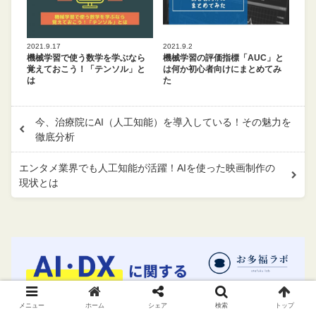
2021.9.17
2021.9.2
機械学習で使う数学を学ぶなら
機械学習の評価指標「AUC」と
覚えておこう！「テンソル」と
は何か初心者向けにまとめてみ
は
た
今、治療院にAI（人工知能）を導入している！その魅力を
徹底分析
エンタメ業界でも人工知能が活躍！AIを使った映画制作の
現状とは
メニュー
ホーム
シェア
検索
トップ