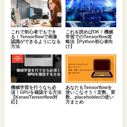
これで初心者でもでき
これを読めばOK！機械
る！Tensorflowで画像
学習でのTensorflow攻
認識ができるようになる
略法【Python初心者向
方法
け】
機械学習を行うなら必
あなたもTensorflowを
須！GPUを確認する方法
使いこなそう！定数、変
【Keras/Tensorflow対
数、placeholderの使い
応】
方まとめ