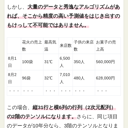
しかし、
大量のデータと秀逸なアルゴリズムがあ
れば、そこから精度の高い予測値をはじき出すの
もけっして不可能ではありません。
花火の売上
最高気
子供の来店
お菓子の売
来店数
数
温
数
上高
8月1
6,500
100袋
31℃
350人
560,000円
日
人
8月2
7,010
96袋
32℃
480人
628,000円
日
人
・・・
・・・
・・・
・・・
・・・
・・・
この場合、
縦31行と横6列の行列（2次元配列）
の2階のテンソルになります。
さらに、同じ項目
のデータが10年分なら、3階のテンソルとなりま