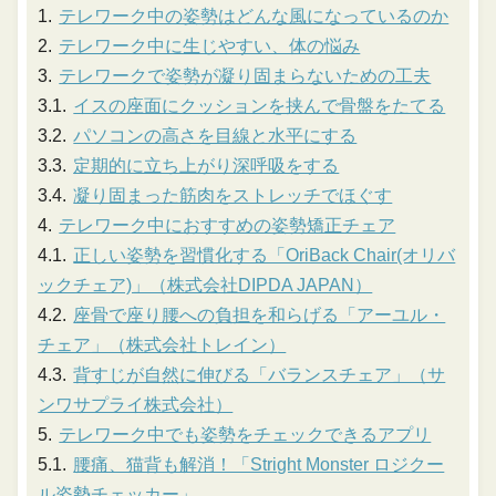
テレワーク中の姿勢はどんな風になっているのか
テレワーク中に生じやすい、体の悩み
テレワークで姿勢が凝り固まらないための工夫
イスの座面にクッションを挟んで骨盤をたてる
パソコンの高さを目線と水平にする
定期的に立ち上がり深呼吸をする
凝り固まった筋肉をストレッチでほぐす
テレワーク中におすすめの姿勢矯正チェア
正しい姿勢を習慣化する「OriBack Chair(オリバ
ックチェア)」（株式会社DIPDA JAPAN）
座骨で座り腰への負担を和らげる「アーユル・
チェア」（株式会社トレイン）
背すじが自然に伸びる「バランスチェア」（サ
ンワサプライ株式会社）
テレワーク中でも姿勢をチェックできるアプリ
腰痛、猫背も解消！「Stright Monster ロジクー
ル姿勢チェッカー」