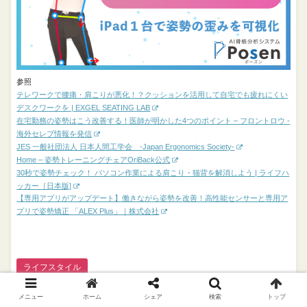
参照
テレワークで腰痛・肩こりが悪化！？クッションを活用して自宅でも疲れにくい
デスクワークを | EXGEL SEATING LAB
在宅勤務の姿勢はこう改善する！医師が明かした4つのポイント – フロントロウ -
海外セレブ情報を発信
JES 一般社団法人 日本人間工学会 -Japan Ergonomics Society-
Home – 姿勢トレーニングチェアOriBack公式
30秒で姿勢チェック！ パソコン作業による肩こり・猫背を解消しよう | ライフハ
ッカー［日本版]
【専用アプリがアップデート】働きながら姿勢を改善！高性能センサーと専用ア
プリで姿勢矯正 「ALEX Plus」｜株式会社
ライフスタイル
姿勢分析
姿勢バランス
腰痛
肩こり
メニュー
ホーム
シェア
検索
トップ