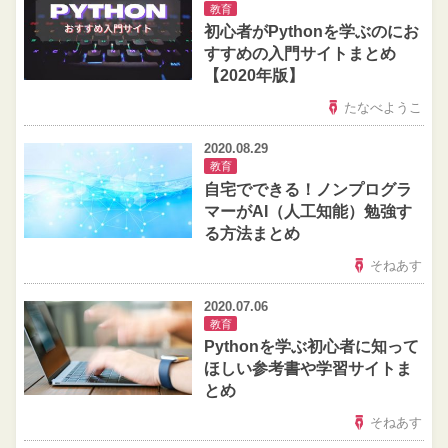
教育
初心者がPythonを学ぶのにお
すすめの入門サイトまとめ
【2020年版】
たなべようこ
2020.08.29
教育
自宅でできる！ノンプログラ
マーがAI（人工知能）勉強す
る方法まとめ
そねあす
2020.07.06
教育
Pythonを学ぶ初心者に知って
ほしい参考書や学習サイトま
とめ
そねあす