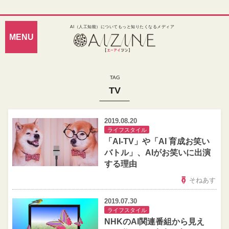
AI（人工知能）についてもっと知りたくなるメディア
TV
2019.08.20
ライフスタイル
「AI‐TV」や「AI 育成お笑い
バトル」、AIがお笑いに出演
する理由
そねあす
2019.07.30
ライフスタイル
NHKのAI関連番組から見え