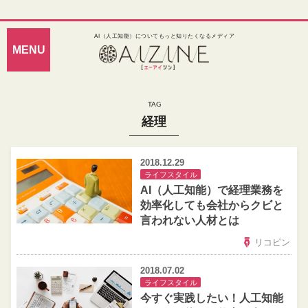
AI（人工知能）についてもっと知りたくなるメディア
経理
2018.12.29
ライフスタイル
AI（人工知能）で経理業務を
効率化しても会社からクビと
言われない人材とは
リコピン
2018.07.02
ライフスタイル
今すぐ実践したい！人工知能