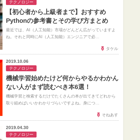
テクノロジー
【初心者から上級者まで】おすすめ
Pythonの参考書とその学び方まとめ
最近では、AI（人工知能）市場がどんどん広がっていますよ
ね。それと同時にAI（人工知能）エンジニアで必…
タケル
2019.10.06
テクノロジー
機械学習始めたけど何からやるかわかん
ない人がまず読むべき本6選！
機械学習と検索するだけでたくさんの本が出てきてどれから
取り組めばいいかわかりづらいですよね。身につ…
そねあす
2019.04.30
テクノロジー