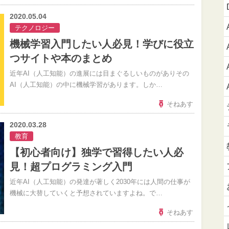
2020.05.04
テクノロジー
機械学習入門したい人必見！学びに役立
つサイトや本のまとめ
近年AI（人工知能）の進展には目まぐるしいものがありその
AI（人工知能）の中に機械学習があります。しか…
そねあす
2020.03.28
教育
【初心者向け】独学で習得したい人必
見！超プログラミング入門
近年AI（人工知能）の発達が著しく2030年には人間の仕事が
機械に大替していくと予想されていますよね。で…
そねあす