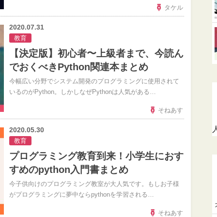
タケル
2020.07.31
教育
【決定版】初心者〜上級者まで、今読ん
でおくべきPython関連本まとめ
今幅広い分野でシステム開発のプログラミングに使用されて
いるのがPython。しかしなぜPythonは人気がある…
そねあす
2020.05.30
教育
プログラミング教育到来！小学生におす
すめのpython入門書まとめ
今子供向けのプログラミング教室が大人気です。もしお子様
がプログラミングに夢中ならpythonを学習される…
そねあす