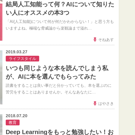
結局人工知能って何？AIについて知りた
い人にオススメの本3つ
「AI(人工知能)について何が何だかわからない！」と思う方も
いますよね。極端な脅威論から楽観論まで溢れ…
そねあす
2019.03.27
ライフスタイル
いつも同じような本を読んでしまう私
が、AIに本を選んでもらってみた
読書をすることは良い事だと分かっていても、本を選ぶのに
苦労をすることはありませんか。そんなあなたに…
はやさき
2018.07.20
教育
Deep Learningをもっと勉強したい！お