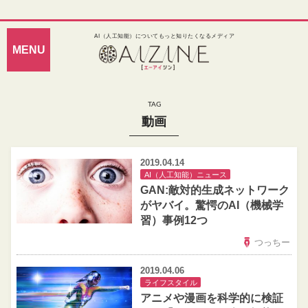
AI（人工知能）についてもっと知りたくなるメディア
動画
2019.04.14
AI（人工知能）ニュース
GAN:敵対的生成ネットワーク
がヤバイ。驚愕のAI（機械学
習）事例12つ
つっちー
2019.04.06
ライフスタイル
アニメや漫画を科学的に検証