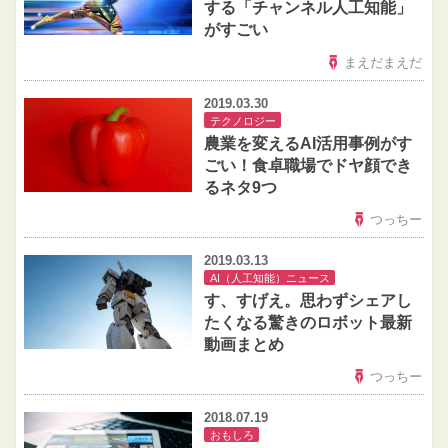
する「チャンネル人工知能」
がすごい
まえだまえだ
2019.03.30
テクノロジー
農業を変えるAI活用事例がす
ごい！食卓職場でドヤ顔でき
るネタ9つ
つっちー
2019.03.13
AI（人工知能）ニュース
す、すげえ。思わずシェアし
たくなる驚きのロボット最新
動画まとめ
つっちー
2018.07.19
おもしろ