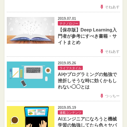
そねあす
2019.07.01
テクノロジー
【保存版】Deep Learning入
門者が参考にすべき書籍・サ
イトまとめ
そねあす
2019.05.26
ライフスタイル
AIやプログラミングの勉強で
挫折しそうな時に効くかもし
れない◯◯とは
つっちー
2019.05.19
連載コンテンツ
AIエンジニアになろうと機械
学習の勉強してたら色々ヤバ