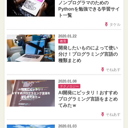
ノンプログラマのための
Pythonを勉強できる学習サイ
ト一覧
タケル
2020.01.22
教育
開発したいものによって使い
分け！プログラミング言語の
種類まとめ
そねあす
2020.01.08
テクノロジー
AI開発にピッタリ！おすすめ
プログラミング言語をまとめ
てみたｗ
そねあす
2020.01.03