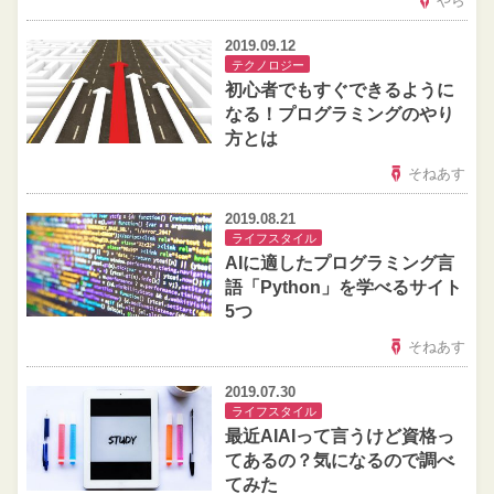
やら
2019.09.12
テクノロジー
初心者でもすぐできるように
なる！プログラミングのやり
方とは
そねあす
2019.08.21
ライフスタイル
AIに適したプログラミング言
語「Python」を学べるサイト
5つ
そねあす
2019.07.30
ライフスタイル
最近AIAIって言うけど資格っ
てあるの？気になるので調べ
てみた