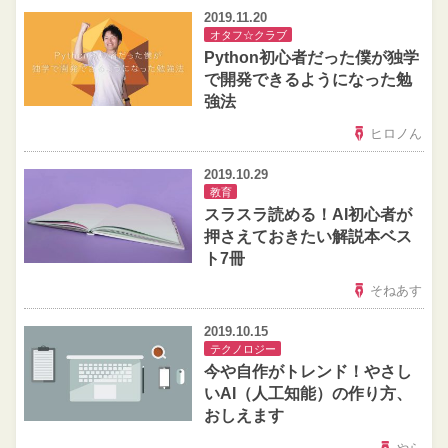
2019.11.20
オタフ☆クラブ
Python初心者だった僕が独学
で開発できるようになった勉
強法
ヒロノん
2019.10.29
教育
スラスラ読める！AI初心者が
押さえておきたい解説本ベス
ト7冊
そねあす
2019.10.15
テクノロジー
今や自作がトレンド！やさし
いAI（人工知能）の作り方、
おしえます