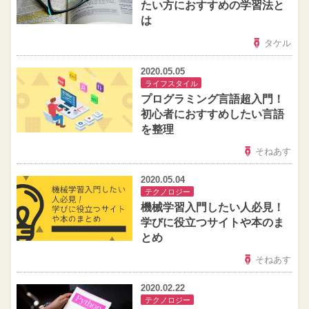
たい方におすすめの学習法と
は
タケル
2020.05.05
ライフスタイル
プログラミング言語超入門！
初心者におすすめしたい言語
を整理
そねあす
2020.05.04
テクノロジー
機械学習入門したい人必見！
学びに役立つサイトや本のま
とめ
そねあす
2020.02.22
テクノロジー