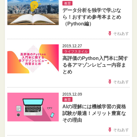
教育
データ分析を独学で学ぶな
ら！おすすめ参考本まとめ
（Python編）
そねあす
2019.12.27
ライフスタイル
高評価のPython入門本に関す
る各アマゾンレビュー内容ま
とめ
そねあす
2019.12.09
教育
AIの理解には機械学習の資格
試験が最適！メリット豊富な
その理由
そねあす