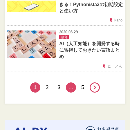
きる！Pythonista3の初期設定
と使い方
kaho
2020.03.29
教育
AI（人工知能）を開発する時
に習得しておきたい言語まと
め
ヒロノん
1
2
3
…
5