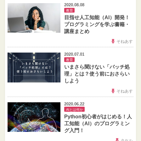
2020.08.08
教育
目指せ人工知能（AI）開発！
プログラミングを学ぶ書籍・
講座まとめ
そねあす
2020.07.01
教育
いまさら聞けない「バッチ処
理」とは？使う前におさらい
しよう
そねあす
2020.06.22
AIとは何か
Python初心者がはじめる！人
工知能（AI）のプログラミン
グ入門！
タケル