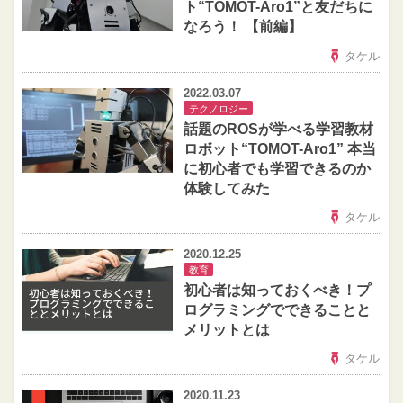
ト“TOMOT-Aro1”と友だちに
なろう！ 【前編】
タケル
2022.03.07
テクノロジー
話題のROSが学べる学習教材
ロボット“TOMOT-Aro1” 本当
に初心者でも学習できるのか
体験してみた
タケル
2020.12.25
教育
初心者は知っておくべき！プ
ログラミングでできることと
メリットとは
タケル
2020.11.23