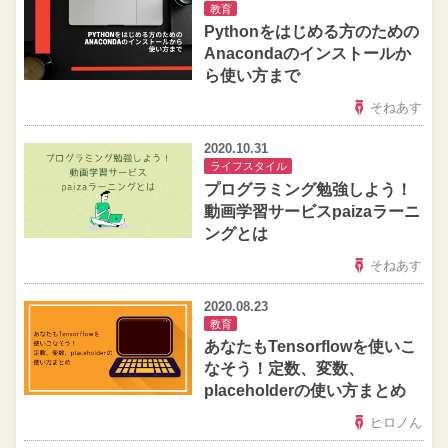
教育
Pythonをはじめる方のための
Anacondaのインストールか
ら使い方まで
そねあす
2020.10.31
ライフスタイル
プログラミング勉強しよう！
動画学習サービスpaizaラーニ
ングとは
そねあす
2020.08.23
教育
あなたもTensorflowを使いこ
なそう！定数、変数、
placeholderの使い方まとめ
ヒロノん