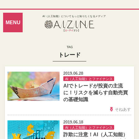
AI（人工知能）についてもっと知りたくなるメディア
トレード
2019.06.28
AI（人工知能）とファイナンス
AIでトレードが投資の主流
に！リスクを減らす自動売買
の基礎知識
そねあす
2019.06.18
AI（人工知能）とファイナンス
詐欺に注意！AI（人工知能）