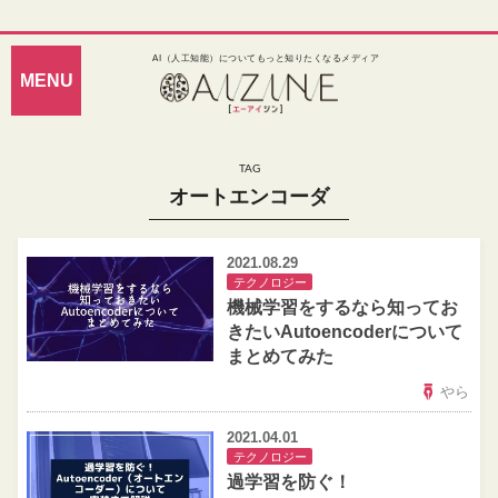
AI（人工知能）についてもっと知りたくなるメディア
オートエンコーダ
2021.08.29
テクノロジー
機械学習をするなら知ってお
きたいAutoencoderについて
まとめてみた
やら
2021.04.01
テクノロジー
過学習を防ぐ！